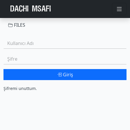
FILES
Kullanıcı Adı:
Şifre:
Giriş
Şifremi unuttum.